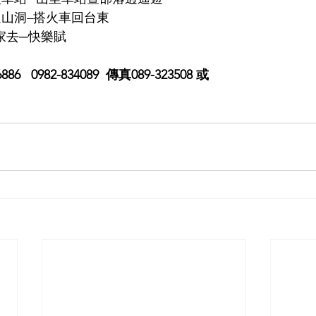
火車過山洞–搭火車回台東
樂回家去─快樂賦
   0982-834089  傳真089-323508 或