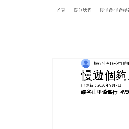
首頁
關於我們
慢漫遊-漫遊縱
旅行社有限公司 蝴
慢遊個夠
已更新：
2020年9月7日
縱谷山里逍遙行  49