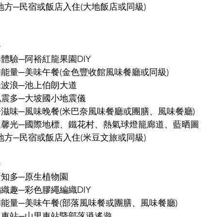
舒適好地方─民宿或飯店入住(大地飯店或同級)
 
夫鮮體驗─阿裕紅龍果園DIY 
轆轆補能量─美味午餐(金色豐收館風味餐廳或同級)  
野綠波浪─池上伯朗大道 
我擠地震多─大坡國小地震儀 
美食好滋味─風味晚餐(米巴奈風味餐廳或團膳、風味餐廳)  
光星光溫馨光─國際地標、鐵花村、熱氣球燈籠廊道、藍晒圖 
舒適好地方─民宿或飯店入住(米豆文旅或同級)
 
物新知多─原生植物園 
能編織趣─彩色膠繩編織DIY
轆轆補能量─美味午餐(部落風味餐或團膳、風味餐廳)  
了的火車站─山里車站暨部落逍遙遊 