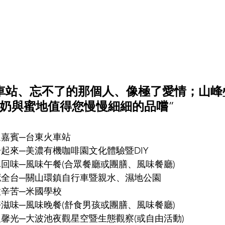
車站、忘不了的那個人、像極了愛情；山峰
奶與蜜地值得您慢慢細細的品嚐
”
喜迎嘉賓─台東火車站 
體驗一起來─美濃有機咖啡園文化體驗暨DIY 
美食真回味─風味午餐(合眾餐廳或團膳、風味餐廳) 
車道冠全台─關山環鎮自行車暨親水、濕地公園 
粒粒辛苦─米國學校 
美食好滋味─風味晚餐(舒食男孩或團膳、風味餐廳)  
星光溫馨光─大波池夜觀星空暨生態觀察(或自由活動) 