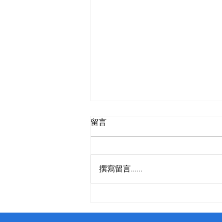
留言
撰寫留言......
慢遊個夠三日遊A成功長濱金
剛道