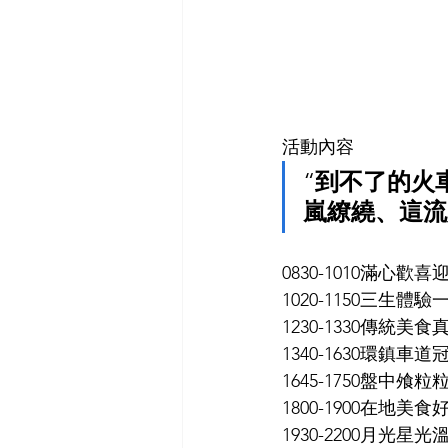
活動內容
“
到不了的火
嵐繚繞、這流
0830-1010滿心歡
1020-1150三生
1230-1330傳統
1340-1630環鎮
1645-1750盤中飧
1800-1900在地
1930-2200月光