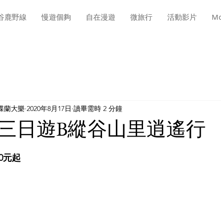
谷鹿野線
慢遊個夠
自在漫遊
微旅行
活動影片
Mo
蝶蘭大樂
2020年8月17日
讀畢需時 2 分鐘
三日遊B縱谷山里逍遙行
80元起